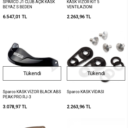
SPARCO J1 CLUB AÇIK KASK
KASK VİZÖR KİT 5
BEYAZ S BEDEN
VENTILAZIONI
6.547,01 TL
2.263,96 TL
Tükendi
Tükendi
Sparco KASK VİZOR BLACK ABS
Sparco KASK VİDASI
PEAK PRO RJ-3
3.078,97 TL
2.263,96 TL