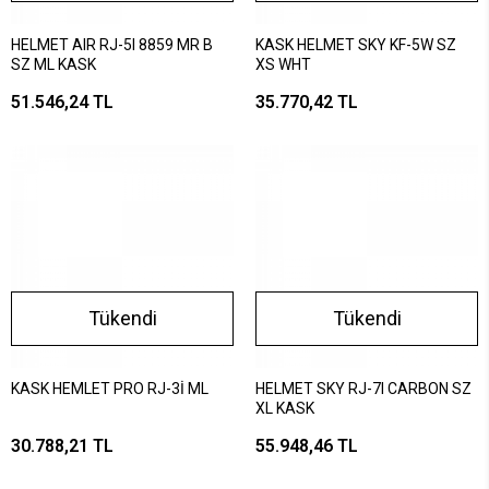
HELMET AIR RJ-5I 8859 MR B
KASK HELMET SKY KF-5W SZ
SZ ML KASK
XS WHT
51.546,24 TL
35.770,42 TL
Tükendi
Tükendi
KASK HEMLET PRO RJ-3İ ML
HELMET SKY RJ-7I CARBON SZ
XL KASK
30.788,21 TL
55.948,46 TL