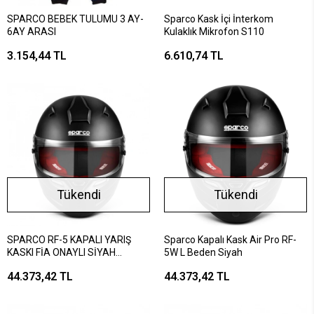
SPARCO BEBEK TULUMU 3 AY-
Sparco Kask İçi İnterkom
6AY ARASI
Kulaklık Mikrofon S110
3.154,44 TL
6.610,74 TL
Tükendi
Tükendi
SPARCO RF-5 KAPALI YARIŞ
Sparco Kapalı Kask Air Pro RF-
KASKI FİA ONAYLI SİYAH
5W L Beden Siyah
KIRMIZI XL BEDEN
44.373,42 TL
44.373,42 TL