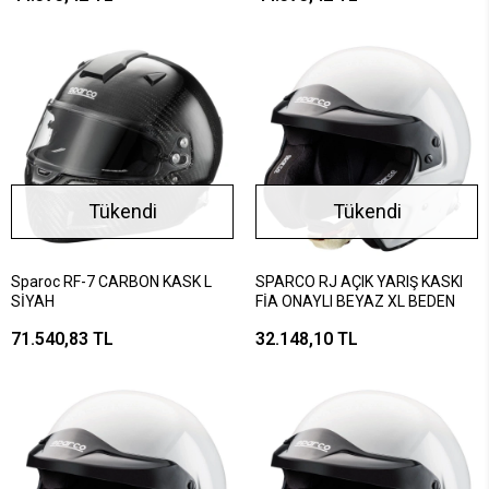
Tükendi
Tükendi
Sparoc RF-7 CARBON KASK L
SPARCO RJ AÇIK YARIŞ KASKI
SİYAH
FİA ONAYLI BEYAZ XL BEDEN
71.540,83 TL
32.148,10 TL