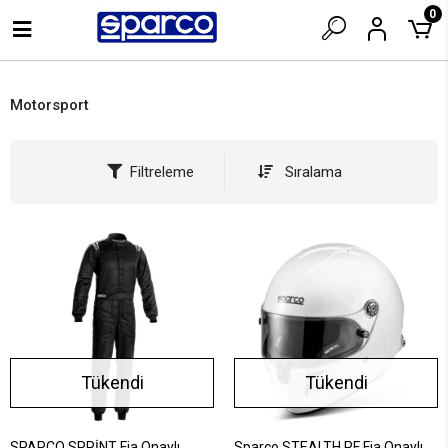
0
Motorsport
Filtreleme
Sıralama
Tükendi
Tükendi
SPARCO SPRİNT Fia Onaylı
Sparco STEALTH RF Fia Onaylı