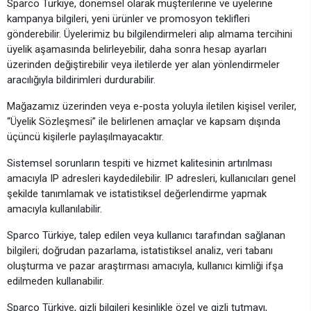
Sparco Türkiye, dönemsel olarak müşterilerine ve üyelerine
kampanya bilgileri, yeni ürünler ve promosyon teklifleri
gönderebilir. Üyelerimiz bu bilgilendirmeleri alıp almama tercihini
üyelik aşamasında belirleyebilir, daha sonra hesap ayarları
üzerinden değiştirebilir veya iletilerde yer alan yönlendirmeler
aracılığıyla bildirimleri durdurabilir.
Mağazamız üzerinden veya e-posta yoluyla iletilen kişisel veriler,
“Üyelik Sözleşmesi” ile belirlenen amaçlar ve kapsam dışında
üçüncü kişilerle paylaşılmayacaktır.
Sistemsel sorunların tespiti ve hizmet kalitesinin artırılması
amacıyla IP adresleri kaydedilebilir. IP adresleri, kullanıcıları genel
şekilde tanımlamak ve istatistiksel değerlendirme yapmak
amacıyla kullanılabilir.
Sparco Türkiye, talep edilen veya kullanıcı tarafından sağlanan
bilgileri; doğrudan pazarlama, istatistiksel analiz, veri tabanı
oluşturma ve pazar araştırması amacıyla, kullanıcı kimliği ifşa
edilmeden kullanabilir.
Sparco Türkiye, gizli bilgileri kesinlikle özel ve gizli tutmayı,