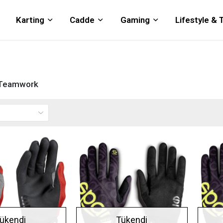
Karting
Cadde
Gaming
Lifestyle &
& Teamwork
ükendi
Tükendi