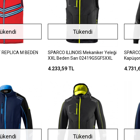
ükendi
Tükendi
 REPLİCA M BEDEN
SPARCO ILLINOIS Mekaniker Yeleği
SPARCO 
XXL Beden Sarı 02419GSGF5XXL
Kapüşon
4.233,59 TL
4.731,
ükendi
Tükendi