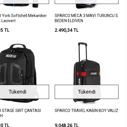
York Softshell Mekaniker
SPARCO MECA 3 MAVİ TURUNCU S
 Lacivert
BEDEN ELDİVEN
85 TL
2.490,34 TL
Tükendi
Tükendi
 STAGE SIRT ÇANTASI
SPARCO TRAVEL KABİN BOY VALİZ
CH
80 TL
9.048,26 TL