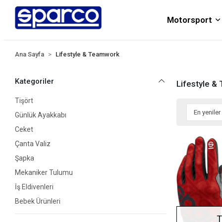
Motorsport
Ana Sayfa
Lifestyle & Teamwork
Kategoriler
Lifestyle 
Tişört
Günlük Ayakkabı
Ceket
Çanta Valiz
Şapka
Mekaniker Tulumu
İş Eldivenleri
Bebek Ürünleri
T