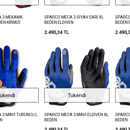
 3 MEKANİK
SPARCO MECA 3 SİYAH SARI XL
SPARCO
EN KIRMIZI
BEDEN ELDİVEN
BEDEN 
2.490,34 TL
2.490,
ükendi
Tükendi
 3 MAVİ TURUNCU L
SPARCO MECA 3 MAVİ ELDİVEN XL
SPARCO
EN
BEDEN
BEDEN
2.490,34 TL
2.490,