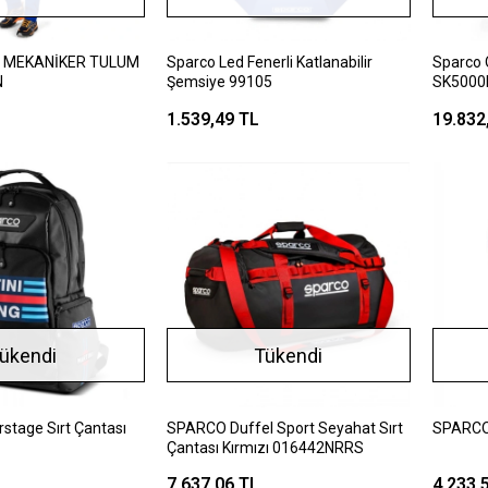
 MEKANİKER TULUM
Sparco Led Fenerli Katlanabilir
Sparco 
N
Şemsiye 99105
SK5000I
1.539,49 TL
19.832
ükendi
Tükendi
tage Sırt Çantası
SPARCO Duffel Sport Seyahat Sırt
SPARCO
Çantası Kırmızı 016442NRRS
L
7.637,06 TL
4.233,