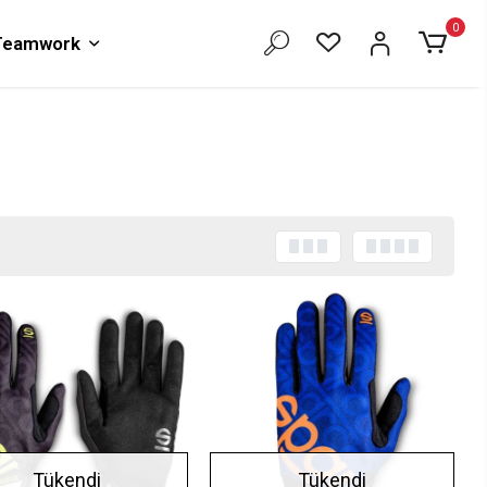
0
 Teamwork
Tükendi
Tükendi