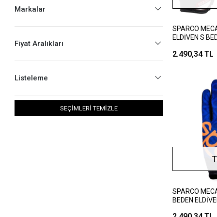
Markalar
SPARCO MECA
ELDİVEN S BED
Fiyat Aralıkları
2.490,34 TL
Listeleme
SEÇİMLERİ TEMİZLE
T
SPARCO MECA
BEDEN ELDİV
2.490,34 TL