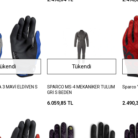
ükendi
Tükendi
3 MAVİ ELDİVEN S
SPARCO MS-4 MEKANİKER TULUM
Sparco 
GRİ S BEDEN
6.059,85 TL
2.490,