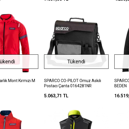
ükendi
Tükendi
lık Mont Kırmızı M
SPARCO CO-PILOT Omuz Askılı
SPARCO
Postacı Çanta 0164281NR
BEDEN
5.063,71 TL
16.519