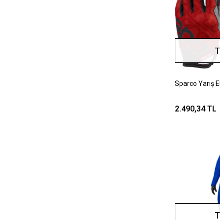
T
Sparco Yarış 
2.490,34 TL
T