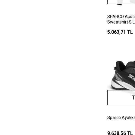
SPARCO Austin
Sweatshirt S L
5.063,71 TL
T
Sparco Ayakka
9.638,56 TL