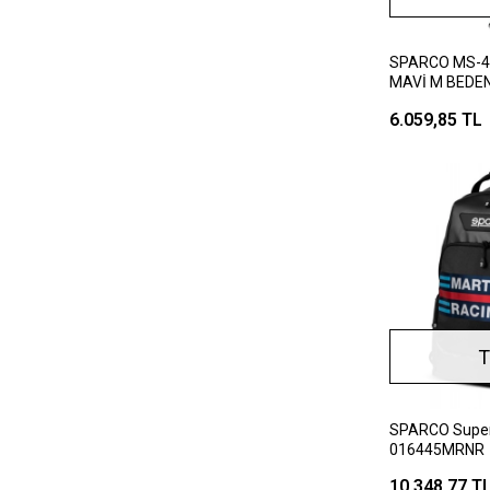
SPARCO MS-4
MAVİ M BEDE
6.059,85 TL
T
SPARCO Supers
016445MRNR
10.348,77 T