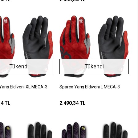
Tükendi
Tükendi
Yarış Eldiveni XL MECA-3
Sparco Yarış Eldiveni L MECA-3
34 TL
2.490,34 TL