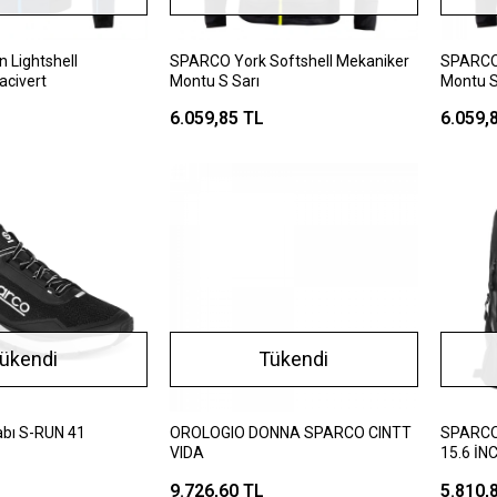
 Lightshell
SPARCO York Softshell Mekaniker
SPARCO 
acivert
Montu S Sarı
Montu S
6.059,85 TL
6.059,
ükendi
Tükendi
bı S-RUN 41
OROLOGIO DONNA SPARCO CINTT
SPARCO
VIDA
15.6 İN
9.726,60 TL
5.810,