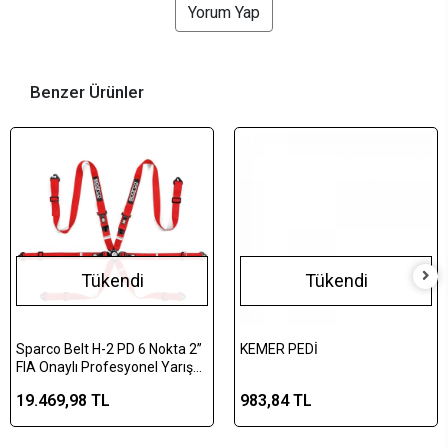
Yorum Yap
Benzer Ürünler
Tükendi
Tükendi
Sparco Belt H-2 PD 6 Nokta 2”
KEMER PEDİ
FIA Onaylı Profesyonel Yarış
Emniyet Kemeri Kırmızı
19.469,98 TL
983,84 TL
(FHR/HANS Uyumlu)