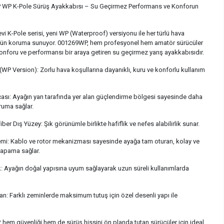
WP K-Pole Sürüş Ayakkabısı – Su Geçirmez Performans ve Konforun
i K-Pole serisi, yeni WP (Waterproof) versiyonu ile her türlü hava
tün koruma sunuyor. 001269WP, hem profesyonel hem amatör sürücüler
konforu ve performansı bir araya getiren su geçirmez yarış ayakkabısıdır.
WP Version): Zorlu hava koşullarına dayanıklı, kuru ve konforlu kullanım
çası: Ayağın yan tarafında yer alan güçlendirme bölgesi sayesinde daha
ruma sağlar.
ber Dış Yüzey: Şık görünümle birlikte hafiflik ve nefes alabilirlik sunar.
emi: Kablo ve rotor mekanizması sayesinde ayağa tam oturan, kolay ve
 kapama sağlar.
: Ayağın doğal yapısına uyum sağlayarak uzun süreli kullanımlarda
: Farklı zeminlerde maksimum tutuş için özel desenli yapı ile
em güvenliği hem de sürüş hissini ön planda tutan sürücüler için ideal