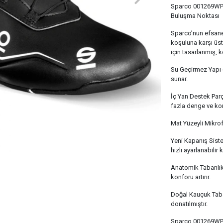
Sparco 001269WP 
Buluşma Noktası
Sparco’nun efsanev
koşuluna karşı üs
için tasarlanmış, 
Su Geçirmez Yapı (
sunar.
İç Yan Destek Par
fazla denge ve ko
Mat Yüzeyli Mikrofi
Yeni Kapanış Sist
hızlı ayarlanabilir
Anatomik Tabanlık
konforu artırır.
Doğal Kauçuk Taban
donatılmıştır.
Sparco 001269WP, h