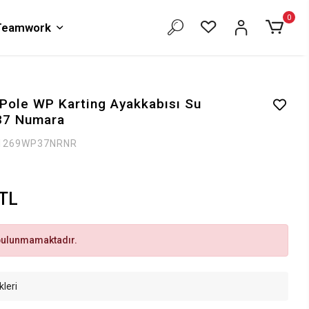
0
 Teamwork
ole WP Karting Ayakkabısı Su
37 Numara
1269WP37NRNR
 TL
bulunmamaktadır.
kleri