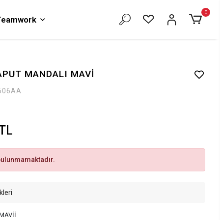
0
 Teamwork
APUT MANDALI MAVİ
606AA
 TL
bulunmamaktadır.
kleri
MAVİİ