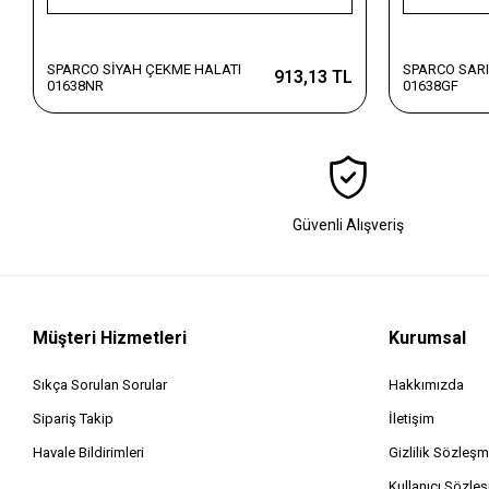
SPARCO SİYAH ÇEKME HALATI
SPARCO SARI
913,13 TL
01638NR
01638GF
Güvenli Alışveriş
Müşteri Hizmetleri
Kurumsal
Sıkça Sorulan Sorular
Hakkımızda
Sipariş Takip
İletişim
Havale Bildirimleri
Gizlilik Sözleşm
Kullanıcı Sözle