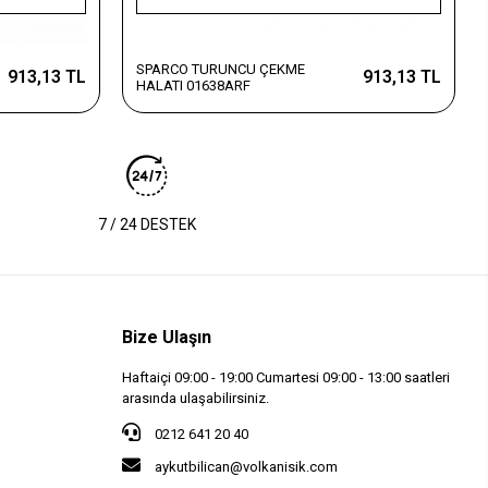
SPARCO TURUNCU ÇEKME
913,13 TL
913,13 TL
HALATI 01638ARF
7 / 24 DESTEK
Bize Ulaşın
Haftaiçi 09:00 - 19:00 Cumartesi 09:00 - 13:00 saatleri
arasında ulaşabilirsiniz.
0212 641 20 40
aykutbilican@volkanisik.com