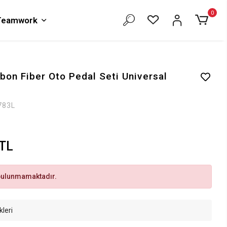
0
 Teamwork
bon Fiber Oto Pedal Seti Universal
783L
 TL
bulunmamaktadır.
kleri