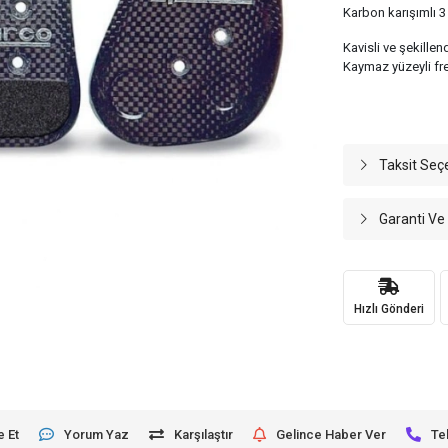
Karbon karışımlı 3 
Kavisli ve şekillend
Kaymaz yüzeyli fre
Taksit Seç
Garanti Ve
Hızlı Gönderi
e Et
Yorum Yaz
Karşılaştır
Gelince Haber Ver
Te