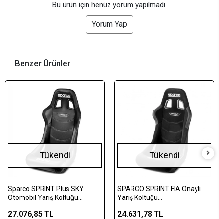
Bu ürün için henüz yorum yapılmadı.
Yorum Yap
Benzer Ürünler
Tükendi
Tükendi
Sparco SPRINT Plus SKY
SPARCO SPRINT FIA Onaylı
Otomobil Yarış Koltuğu
Yarış Koltuğu
Fiberglass Siyah
BRR0003B0K0100N
27.076,85 TL
24.631,78 TL
BRR0004B0K0100N