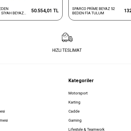
BEDEN
SPARCO PRİME BEYAZ 52
50.554,01 TL
132
 SİYAH BEYAZ
BEDEN FİA TULUM
HIZLI TESLİMAT
Kategoriler
Motorsport
Karting
esi
Cadde
şmesi
Gaming
Lifestyle & Teamwork