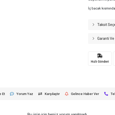
İç bacak kısmında
Taksit Seç
Garanti Ve
Hızlı Gönderi
e Et
Yorum Yaz
Karşılaştır
Gelince Haber Ver
Te
Bu ürün için henüz yorum yapılmadı.