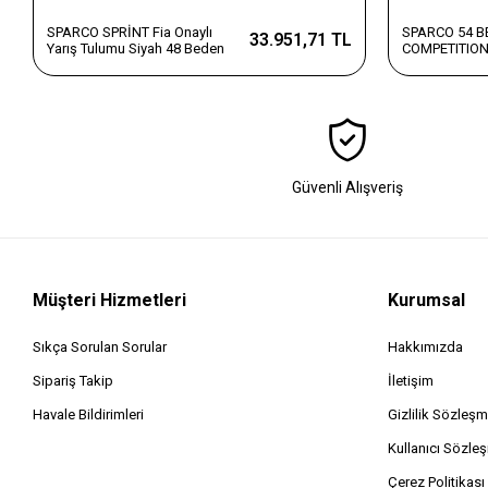
SPARCO SPRİNT Fia Onaylı
SPARCO 54 
33.951,71 TL
Yarış Tulumu Siyah 48 Beden
COMPETITION
TULUM
Güvenli Alışveriş
Müşteri Hizmetleri
Kurumsal
Sıkça Sorulan Sorular
Hakkımızda
Sipariş Takip
İletişim
Havale Bildirimleri
Gizlilik Sözleşm
Kullanıcı Sözle
Çerez Politikası