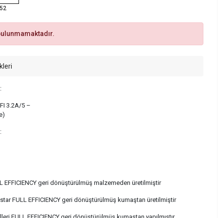
52
bulunmamaktadır.
kleri
:
FI 3.2A/5 –
e)
:
L EFFICIENCY geri dönüştürülmüş malzemeden üretilmiştir
astar FULL EFFICIENCY geri dönüştürülmüş kumaştan üretilmiştir
leri FULL EFFICIENCY geri dönüştürülmüş kumaştan yapılmıştır