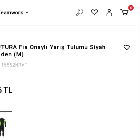
0
 Teamwork
URA Fia Onaylı Yarış Tulumu Siyah
eden (M)
115552NRVF
6 TL