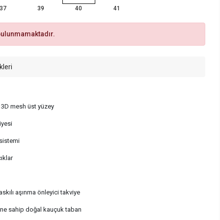
37
39
40
41
bulunmamaktadır.
kleri
ir 3D mesh üst yüzey
iyesi
 sistemi
ıklar
kılı aşınma önleyici takviye
nine sahip doğal kauçuk taban