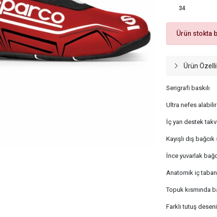
34
Ürün stokta 
Ürün Özelli
Serigrafi baskılı
Ultra nefes alabil
İç yan destek takv
Kayışlı dış bağcık
İnce yuvarlak bağc
Anatomik iç taban
Topuk kısmında bas
Farklı tutuş dese