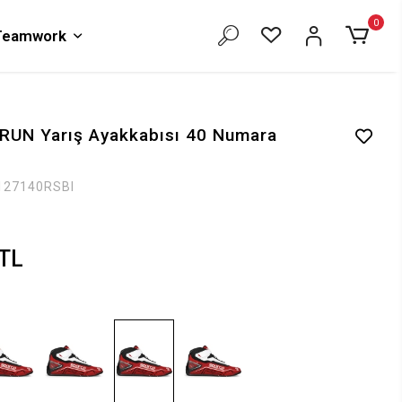
0
 Teamwork
RUN Yarış Ayakkabısı 40 Numara
127140RSBI
 TL