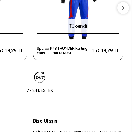
Tükendi
Sparco K48 THUNDER Karting
6.519,29 TL
16.519,29 TL
Yarış Tulumu M Mavi
7 / 24 DESTEK
Bize Ulaşın
Haftaiçi 09:00 - 19:00 Cumartesi 09:00 - 13:00 saatleri