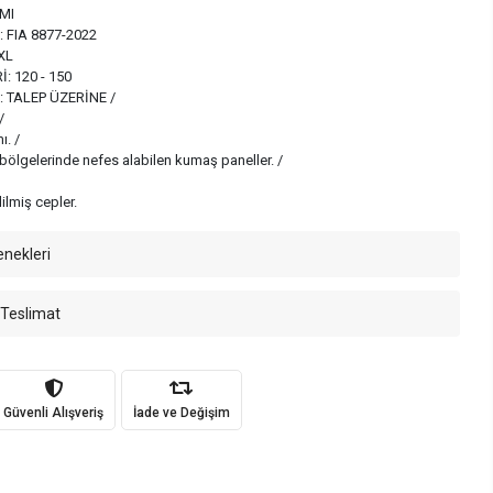
MI
FIA 8877-2022
XL
 120 - 150
 TALEP ÜZERİNE /
/
ı. /
ı bölgelerinde nefes alabilen kumaş paneller. /
ilmiş cepler.
enekleri
 Teslimat
Güvenli Alışveriş
İade ve Değişim