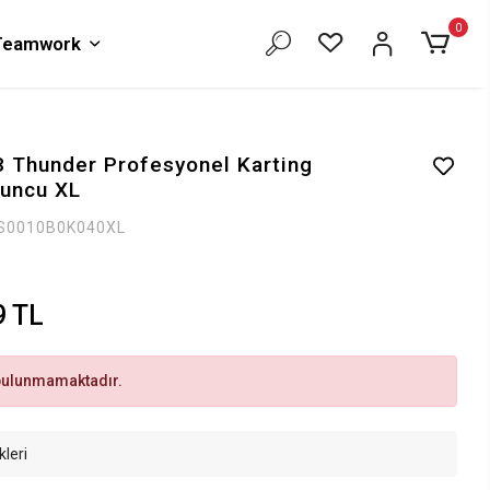
0
 Teamwork
 Thunder Profesyonel Karting
uncu XL
S0010B0K040XL
9 TL
bulunmamaktadır.
kleri