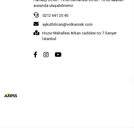
arasında ulaşabilirsiniz.
0212 641 20 40
aykutbilican@volkanisik.com
Huzur Mahallesi Arkan caddesi no:7 Sarıyer
İstanbul