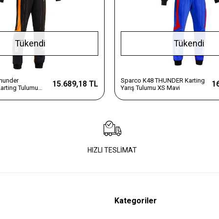
Tükendi
Tükendi
hunder
Sparco K48 THUNDER Karting
15.689,18 TL
1
arting Tulumu
Yarış Tulumu XS Mavi
uk 140cm
HIZLI TESLİMAT
Kategoriler