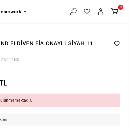
0
 Teamwork
ND ELDİVEN FİA ONAYLI SİYAH 11
136311NR
 TL
bulunmamaktadır.
kleri