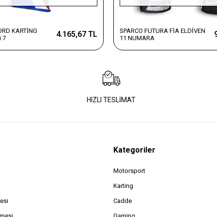
ORD KARTİNG
SPARCO FUTURA FİA ELDİVEN
4.165,67 TL
 7
11 NUMARA
HIZLI TESLİMAT
Kategoriler
Motorsport
Karting
esi
Cadde
şmesi
Gaming