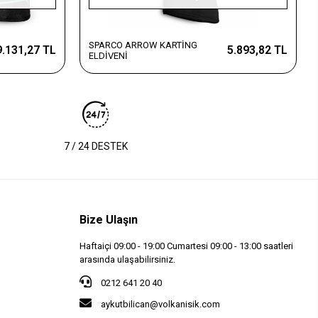
SPARCO ARROW KARTİNG
9.131,27 TL
5.893,82 TL
ELDİVENİ
7 / 24 DESTEK
Bize Ulaşın
Haftaiçi 09:00 - 19:00 Cumartesi 09:00 - 13:00 saatleri
arasında ulaşabilirsiniz.
0212 641 20 40
aykutbilican@volkanisik.com