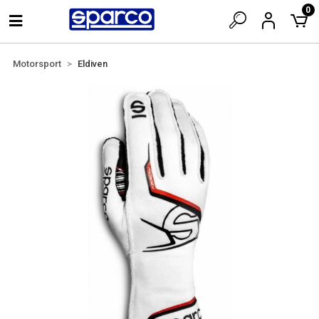
0
Motorsport
Eldiven