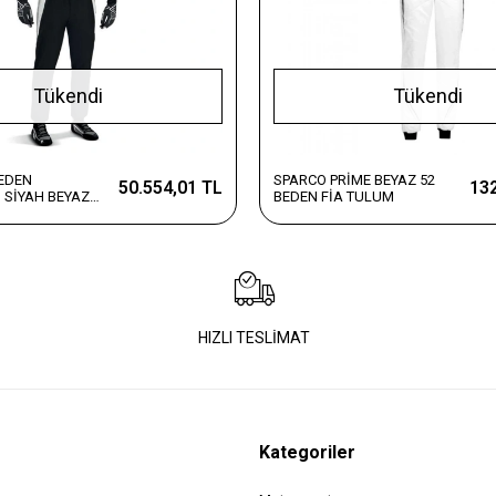
Tükendi
Tükendi
BEDEN
SPARCO PRİME BEYAZ 52
50.554,01 TL
132
 SİYAH BEYAZ
BEDEN FİA TULUM
HIZLI TESLİMAT
Kategoriler