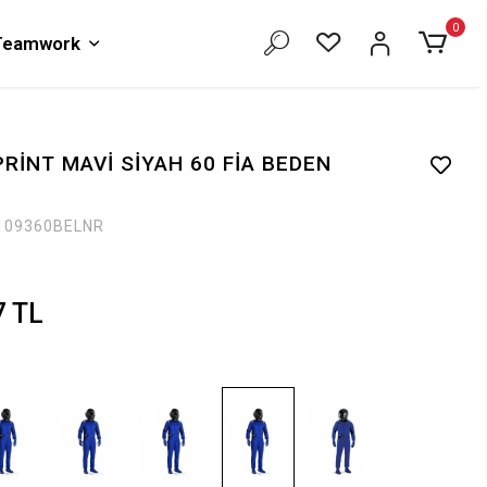
0
 Teamwork
RİNT MAVİ SİYAH 60 FİA BEDEN
109360BELNR
7 TL