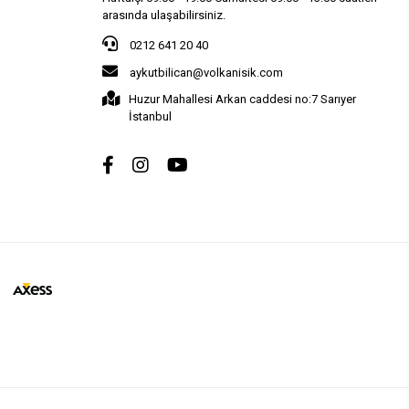
arasında ulaşabilirsiniz.
0212 641 20 40
aykutbilican@volkanisik.com
Huzur Mahallesi Arkan caddesi no:7 Sarıyer
İstanbul