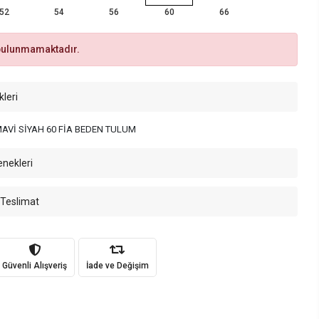
52
54
56
60
66
bulunmamaktadır.
kleri
AVİ SİYAH 60 FİA BEDEN TULUM
enekleri
 Teslimat
Güvenli Alışveriş
İade ve Değişim