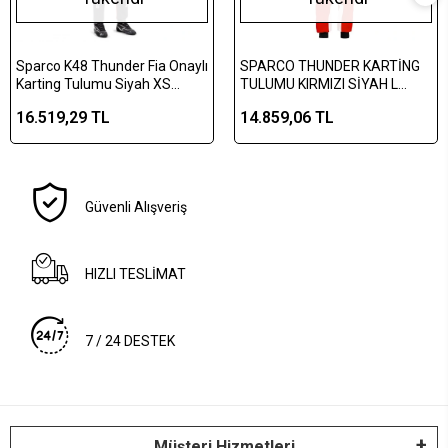
Sparco K48 Thunder Fia Onaylı
SPARCO THUNDER KARTİNG
Karting Tulumu Siyah XS
TULUMU KIRMIZI SİYAH L
BKS0010B0K120XS
BEDEN
16.519,29 TL
14.859,06 TL
Güvenli Alışveriş
HIZLI TESLİMAT
7 / 24 DESTEK
Müşteri Hizmetleri