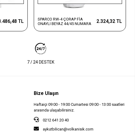
SPARCO RW-4 ÇORAP FİA
3.486,48 TL
2.324,32 TL
ONAYLI BEYAZ 44/45 NUMARA
7 / 24 DESTEK
Bize Ulaşın
Haftaiçi 09:00 - 19:00 Cumartesi 09:00 - 13:00 saatleri
arasında ulaşabilirsiniz.
0212 641 20 40
aykutbilican@volkanisik.com