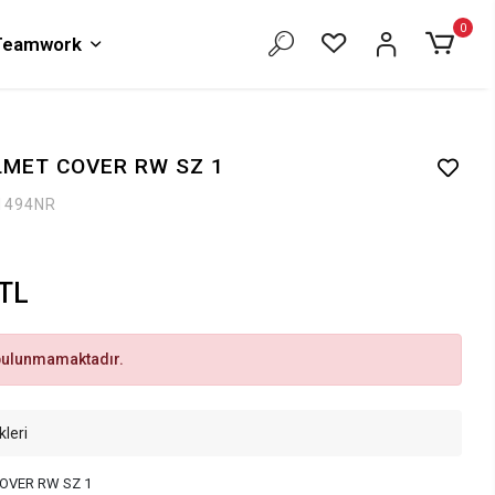
0
 Teamwork
LMET COVER RW SZ 1
1494NR
 TL
bulunmamaktadır.
kleri
OVER RW SZ 1