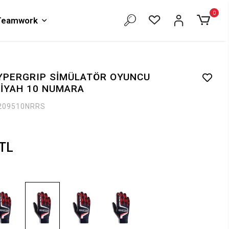
0
 Teamwork
YPERGRIP SİMÜLATÖR OYUNCU
SİYAH 10 NUMARA
209510NRRS
 TL