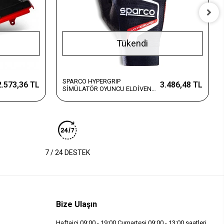
Tükendi
SPARCO HYPERGRIP
2.573,36 TL
3.486,48 TL
SİMÜLATÖR OYUNCU ELDİVENİ
SİYAH 8 NUMARA
7 / 24 DESTEK
Bize Ulaşın
Haftaiçi 09:00 - 19:00 Cumartesi 09:00 - 13:00 saatleri