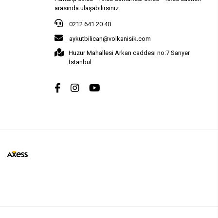
arasında ulaşabilirsiniz.
0212 641 20 40
aykutbilican@volkanisik.com
Huzur Mahallesi Arkan caddesi no:7 Sarıyer
İstanbul