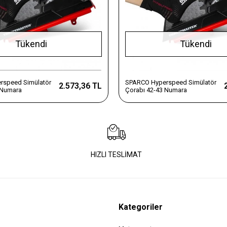
Tükendi
Tükendi
rspeed Simülatör
SPARCO Hyperspeed Simülatör
2.573,36 TL
 Numara
Çorabı 42-43 Numara
HIZLI TESLİMAT
Kategoriler