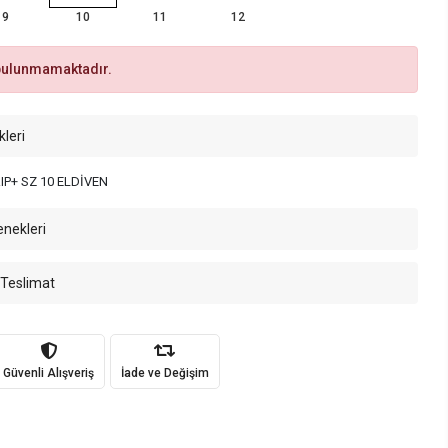
9
10
11
12
bulunmamaktadır.
kleri
P+ SZ 10 ELDİVEN
enekleri
 Teslimat
Güvenli Alışveriş
İade ve Değişim