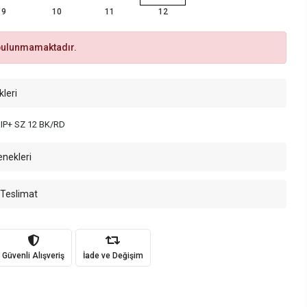
9
10
11
12
bulunmamaktadır.
kleri
P+ SZ 12 BK/RD
enekleri
 Teslimat
Güvenli Alışveriş
İade ve Değişim