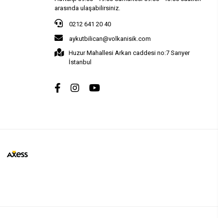
arasında ulaşabilirsiniz.
0212 641 20 40
aykutbilican@volkanisik.com
Huzur Mahallesi Arkan caddesi no:7 Sarıyer
İstanbul