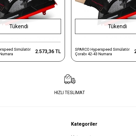
Tükendi
Tükendi
rspeed Simülatör
SPARCO Hyperspeed Simülatör
2.573,36 TL
 Numara
Çorabı 42-43 Numara
HIZLI TESLİMAT
Kategoriler