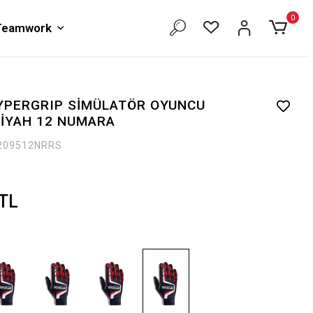
0
 Teamwork
YPERGRIP SİMÜLATÖR OYUNCU
SİYAH 12 NUMARA
209512NRRS
 TL