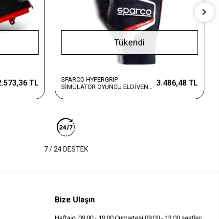
Tükendi
SPARCO HYPERGRIP
2.573,36 TL
3.486,48 TL
SİMÜLATÖR OYUNCU ELDİVENİ
SİYAH 8 NUMARA
7 / 24 DESTEK
Bize Ulaşın
Haftaiçi 09:00 - 19:00 Cumartesi 09:00 - 13:00 saatleri