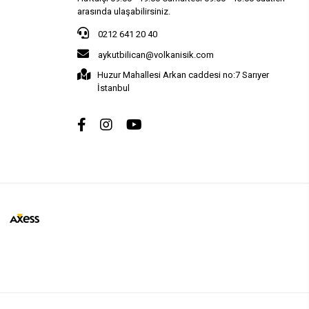
arasında ulaşabilirsiniz.
0212 641 20 40
aykutbilican@volkanisik.com
Huzur Mahallesi Arkan caddesi no:7 Sarıyer
İstanbul