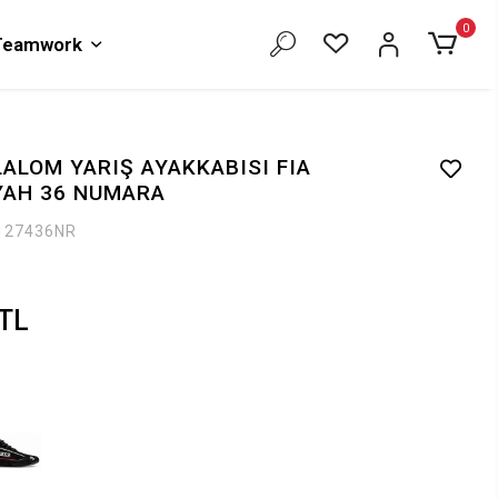
0
 Teamwork
ALOM YARIŞ AYAKKABISI FIA
YAH 36 NUMARA
127436NR
 TL