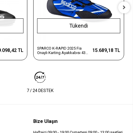
Tükendi
SPARCO K-RAPID 2025 Fia
9.098,42 TL
15.689,18 TL
Onaylı Karting Ayakkabısı 43
Numara Mavi
7 / 24 DESTEK
Bize Ulaşın
Haftaiçi 09:00 - 19:00 Cumartesi 09:00 - 13:00 saatleri