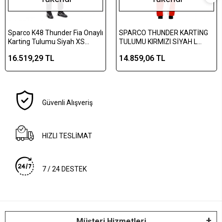
Sparco K48 Thunder Fia Onaylı
SPARCO THUNDER KARTİNG
Karting Tulumu Siyah XS
TULUMU KIRMIZI SİYAH L
BKS0010B0K120XS
BEDEN
16.519,29 TL
14.859,06 TL
Güvenli Alışveriş
HIZLI TESLİMAT
7 / 24 DESTEK
Müşteri Hizmetleri