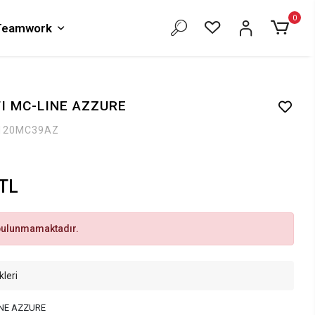
0
 Teamwork
I MC-LINE AZZURE
120MC39AZ
 TL
bulunmamaktadır.
kleri
INE AZZURE