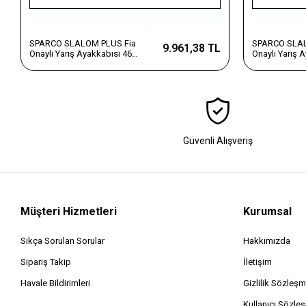
SPARCO SLALOM PLUS Fia
SPARCO SLAL
9.961,38 TL
Onaylı Yarış Ayakkabısı 46
Onaylı Yarış 
Numara Siyah
Numara Mavi
Güvenli Alışveriş
Müşteri Hizmetleri
Kurumsal
Sıkça Sorulan Sorular
Hakkımızda
Sipariş Takip
İletişim
Havale Bildirimleri
Gizlilik Sözleşm
Kullanıcı Sözle