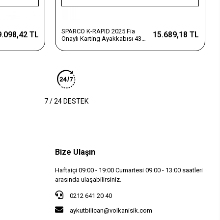
SPARCO K-RAPID 2025 Fia
9.098,42 TL
15.689,18 TL
Onaylı Karting Ayakkabısı 43
Numara Mavi
7 / 24 DESTEK
Bize Ulaşın
Haftaiçi 09:00 - 19:00 Cumartesi 09:00 - 13:00 saatleri
arasında ulaşabilirsiniz.
0212 641 20 40
aykutbilican@volkanisik.com