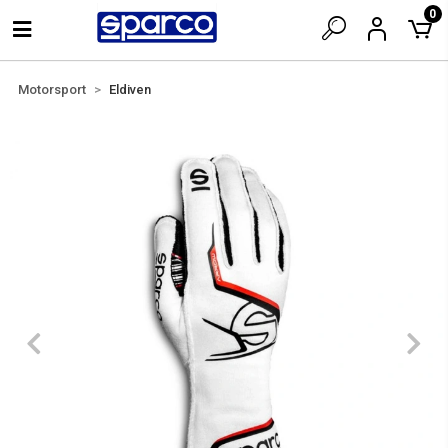
0
Motorsport
Eldiven