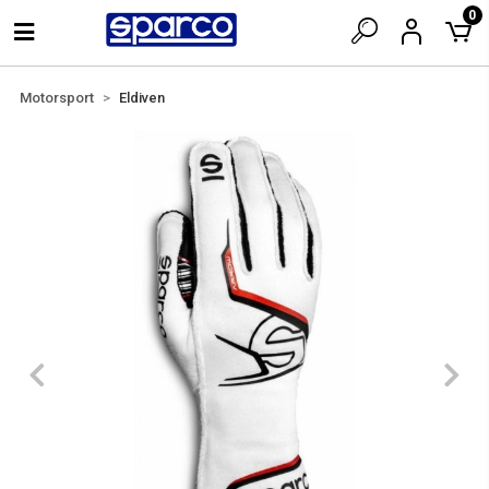
0
Motorsport
Eldiven