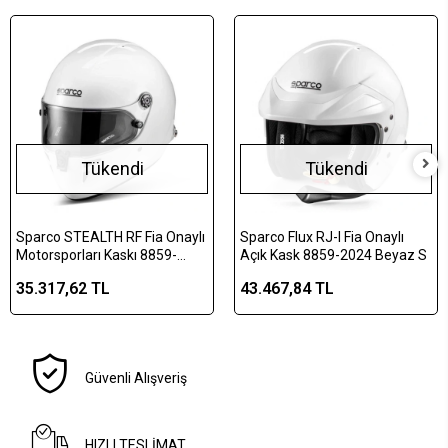
Tükendi
Tükendi
Sparco STEALTH RF Fia Onaylı
Sparco Flux RJ-I Fia Onaylı
Motorsporları Kaskı 8859-
Açık Kask 8859-2024 Beyaz S
2024 Beyaz XL
35.317,62 TL
43.467,84 TL
Güvenli Alışveriş
HIZLI TESLİMAT