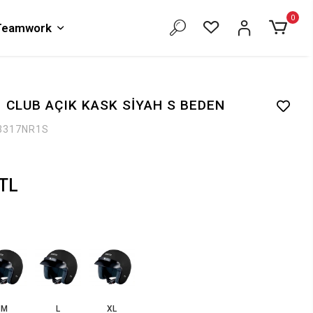
0
 Teamwork
 CLUB AÇIK KASK SİYAH S BEDEN
3317NR1S
 TL
M
L
XL