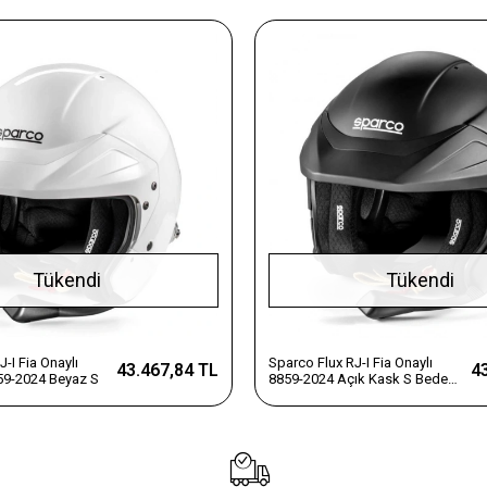
Tükendi
Tükendi
-I Fia Onaylı
Sparco Flux RJ-I Fia Onaylı
43.467,84 TL
4
59-2024 Beyaz S
8859-2024 Açık Kask S Beden
Siyah