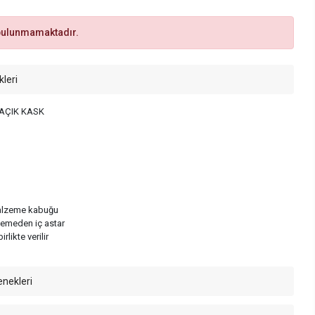
bulunmamaktadır.
kleri
AÇIK KASK
alzeme kabuğu
zemeden iç astar
rlikte verilir
enekleri