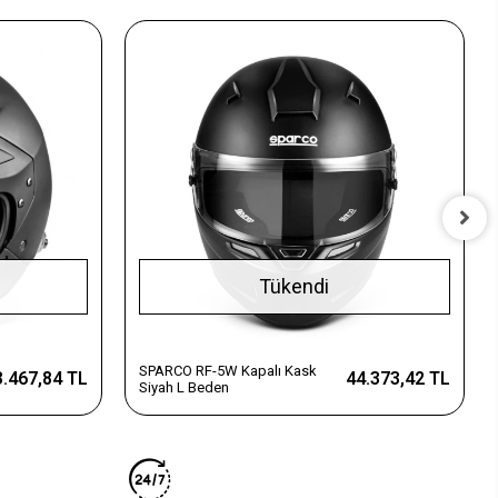
Tükendi
SPARCO RF-5W Kapalı Kask
3.467,84 TL
44.373,42 TL
Siyah L Beden