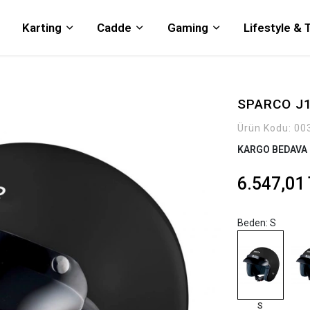
Karting
Cadde
Gaming
Lifestyle &
SPARCO J1
Ürün Kodu:
00
KARGO BEDAVA
6.547,01
Beden: S
S