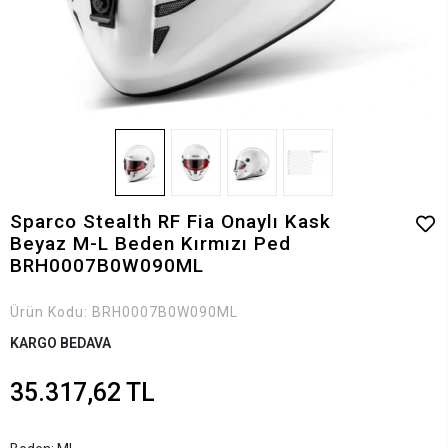
Sparco Stealth RF Fia Onaylı Kask
Beyaz M-L Beden Kırmızı Ped
BRH0007B0W090ML
Ürün Kodu:
BRH0007B0W090ML
KARGO BEDAVA
35.317,62 TL